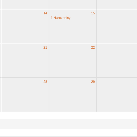
14
15
1 Narozeniny
21
22
28
29