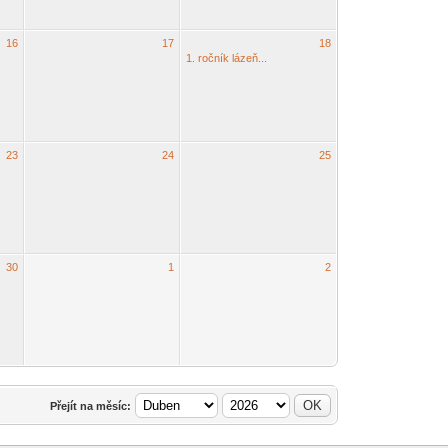
16
17
18
1. ročník lázeň...
23
24
25
30
1
2
Přejít na měsíc: