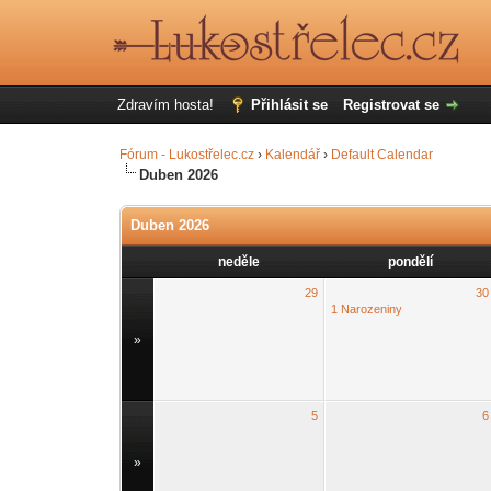
Zdravím hosta!
Přihlásit se
Registrovat se
Fórum - Lukostřelec.cz
›
Kalendář
›
Default Calendar
Duben 2026
Duben 2026
neděle
pondělí
29
30
1 Narozeniny
»
5
6
»