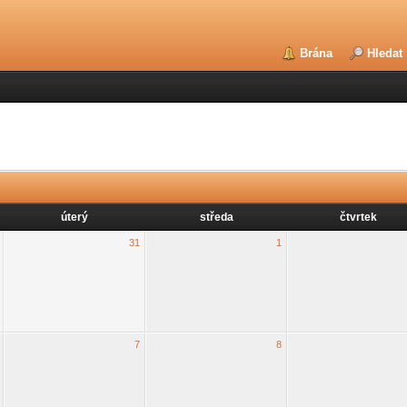
Brána
Hledat
úterý
středa
čtvrtek
31
1
7
8