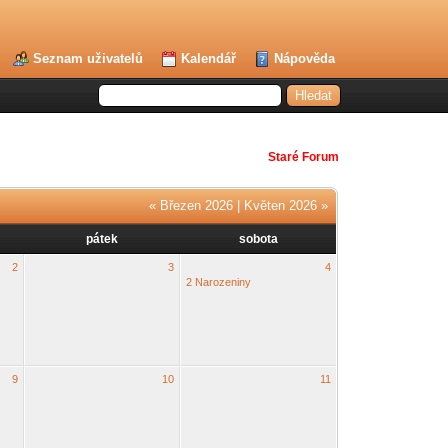
Seznam uživatelů
Kalendář
Nápověda
Staré Forum
« Březen 2026
|
Květen 2026 »
pátek
sobota
2
3
4
2 Narozeniny
9
10
11