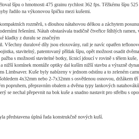
ěloval šípu o hmotnosti 475 grainu rychlost 362 fps. Těžkému šípu 52
ochyby řadilo na výkonovou špičku mezi kušemi.
i kompaktních rozměrů, s dlouhou nátahovou délkou a záchytem posunut
derními řešeními. Nátah obstarávala tradičně čtveřice štíhlých rame
ké kladky z duralu se značným
rail. Všechny duralové díly jsou eloxovány, rail je navíc opatřen teflono
jistka, stavitelný, patentovaný přítlak šípu, opět možnost osadit dvě
ba s možností stavitelné botky, lícnicí jdoucí v rovině s tělem kuše,
y a nižší komínek montáže optiky dal kuším nižší stavbu a výrazně dyna
Sims Limbsaver. Kuše byly nabízeny v jednom odstínu a to zeleném c
 kušohledem 4x32mm nebo 2-7x32mm s osvětlenou osnovou, držákem tří 
ným popruhem, přepravním obalem a dvěma typy lankových natahováků
ý se nechal přepevnit na bok kuše a snadno nastavit pro střelbu s opo
yla představena úplná řada konstrukčně nových kuší.