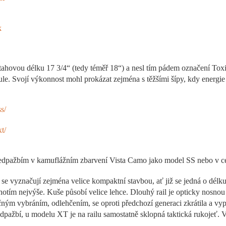
k
nátahovou délku 17 3/4“ (tedy téměř 18“) a nesl tím pádem označení Toxi
ule. Svojí výkonnost mohl prokázat zejména s těžšími šípy, kdy energie
s/
t/
edpažbím v kamuflážním zbarvení Vista Camo jako model SS nebo v 
e vyznačují zejména velice kompaktní stavbou, ať již se jedná o délku,
dnotím nejvýše. Kuše působí velice lehce. Dlouhý rail je opticky nosnou 
ným vybráním, odlehčením, se oproti předchozí generaci zkrátila a vyp
dpažbí, u modelu XT je na railu samostatně sklopná taktická rukojeť. V