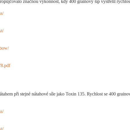
opůjčovalo značnou výkonnost, kdy 400 grainový šíp vystřelil rychlost
s/
t/
sbow/
78.pdf
tahem při stejné nátahové síle jako Toxin 135. Rychlost se 400 grain
s/
t/