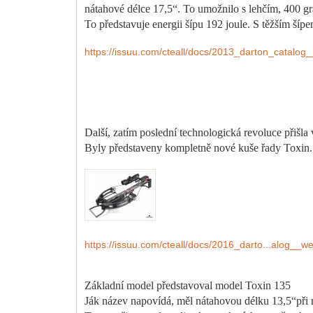
nátahové délce 17,5“. To umožnilo s lehčím, 400 g
To představuje energii šípu 192 joule. S těžším šípe
https://issuu.com/cteall/docs/2013_darton_catalo
Další, zatím poslední technologická revoluce přišl
Byly představeny kompletně nové kuše řady Toxin.
https://issuu.com/cteall/docs/2016_darto...alog__w
Základní model představoval model Toxin 135
Ják název napovídá, měl nátahovou délku 13,5“při n