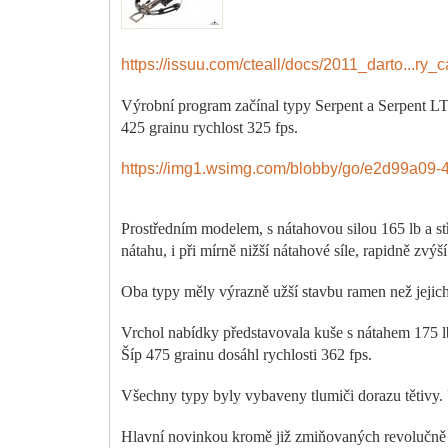
https://issuu.com/cteall/docs/2011_darto...ry_c
Výrobní program začínal typy Serpent a Serpent LT
425 grainu rychlost 325 fps.
https://img1.wsimg.com/blobby/go/e2d99a09
Prostředním modelem, s nátahovou silou 165 lb a st
nátahu, i při mírně nižší nátahové síle, rapidně zvýš
Oba typy měly výrazně užší stavbu ramen než jejich
Vrchol nabídky představovala kuše s nátahem 175 l
Šíp 475 grainu dosáhl rychlosti 362 fps.
Všechny typy byly vybaveny tlumiči dorazu tětivy.
Hlavní novinkou kromě již zmiňovaných revolučně 