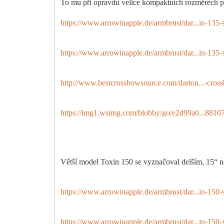
To mu při opravdu velice kompaktních rozměrech pr
https://www.arrowinapple.de/armbrust/dar...in-135-s
https://www.arrowinapple.de/armbrust/dar...in-135-x
http://www.bestcrossbowsource.com/darton...-cros
https://img1.wsimg.com/blobby/go/e2d99a0...8810
Větší model Toxin 150 se vyznačoval delším, 15“ ná
https://www.arrowinapple.de/armbrust/dar...in-150-s
https://www.arrowinapple.de/armbrust/dar...in-150-x