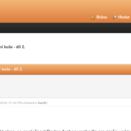
Brána
Hledat
í kuše - díl 2.
kuše - díl 2.
6-2018, 07:44 PM uživatelem
DanM
.)