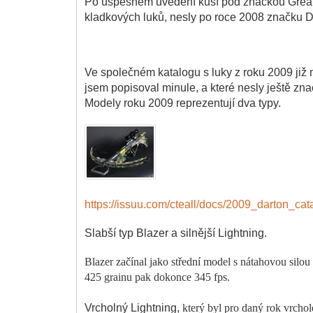
Po úspěšném uvedení kuší pod značkou Great
kladkových luků, nesly po roce 2008 značku Da
Ve společném katalogu s luky z roku 2009 již
jsem popisoval minule, a které nesly ještě zn
Modely roku 2009 reprezentují dva typy.
https://issuu.com/cteall/docs/2009_darton_cat
Slabší typ Blazer a silnější Lightning.
Blazer začínal jako střední model s nátahovou silou
425 grainu pak dokonce 345 fps.
Vrcholný Lightning,
který byl pro daný rok vrcho