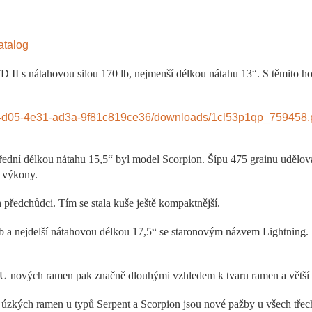
atalog
D II s nátahovou silou 170 lb, nejmenší délkou nátahu 13“. S těmito h
-4d05-4e31-ad3a-9f81c819ce36/downloads/1cl53p1qp_759458.
řední délkou nátahu 15,5“ byl model Scorpion. Šípu 475 grainu udělova
í výkony.
 předchůdci. Tím se stala kuše ještě kompaktnější.
b a nejdelší nátahovou délkou 17,5“ se staronovým názvem Lightning. 
 U nových ramen pak značně dlouhými vzhledem k tvaru ramen a větší 
úzkých ramen u typů Serpent a Scorpion jsou nové pažby u všech tře