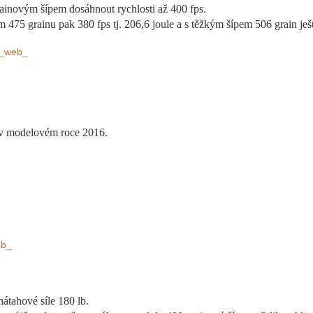
rainovým šípem dosáhnout rychlosti až 400 fps.
m 475 grainu pak 380 fps tj. 206,6 joule a s těžkým šípem 506 grain ješt
g__web_
a v modelovém roce 2016.
eb_
átahové síle 180 lb.