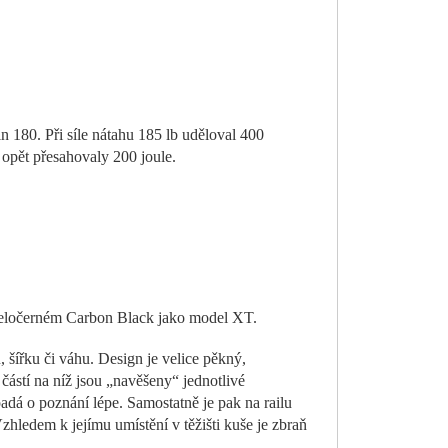
n 180. Při síle nátahu 185 lb uděloval 400
 opět přesahovaly 200 joule.
celočerném Carbon Black jako model XT.
 šířku či váhu. Design je velice pěkný,
částí na níž jsou „navěšeny“ jednotlivé
adá o poznání lépe. Samostatně je pak na railu
zhledem k jejímu umístění v těžišti kuše je zbraň