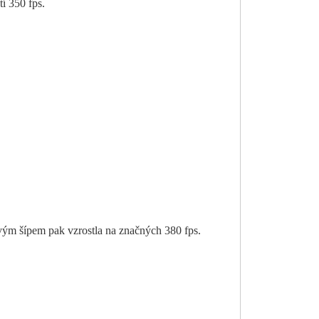
í 350 fps.
ovým šípem pak vzrostla na značných 380 fps.