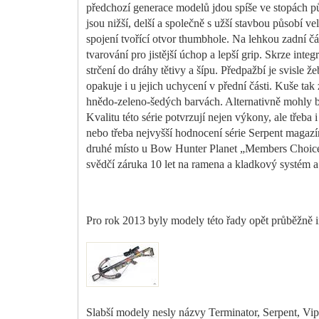
předchozí generace modelů jdou spíše ve stopách pů
jsou nižší, delší a společně s užší stavbou působí 
spojení tvořící otvor thumbhole. Na lehkou zadní č
tvarování pro jistější úchop a lepší grip. Skrze int
strčení do dráhy tětivy a šípu. Předpažbí je svisle
opakuje i u jejich uchycení v přední části. Kuše tak
hnědo-zeleno-šedých barvách. Alternativně mohly 
Kvalitu této série potvrzují nejen výkony, ale třeb
nebo třeba nejvyšší hodnocení série Serpent maga
druhé místo u Bow Hunter Planet „Members Choice“
svědčí záruka 10 let na ramena a kladkový systém a 
Pro rok 2013 byly modely této řady opět průběžně i
Slabší modely nesly názvy Terminator, Serpent, Vip