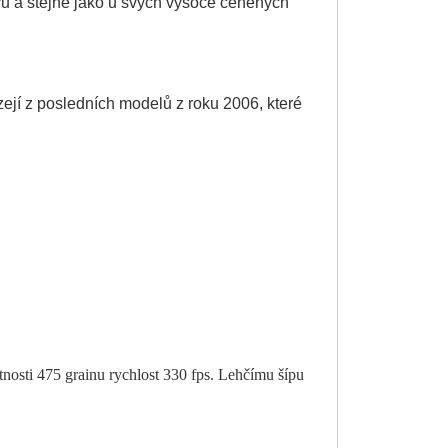
u a stejně jako u svých vysoce ceněných
ejí z posledních modelů z roku 2006, které
otnosti 475 grainu rychlost 330 fps. Lehčímu šípu