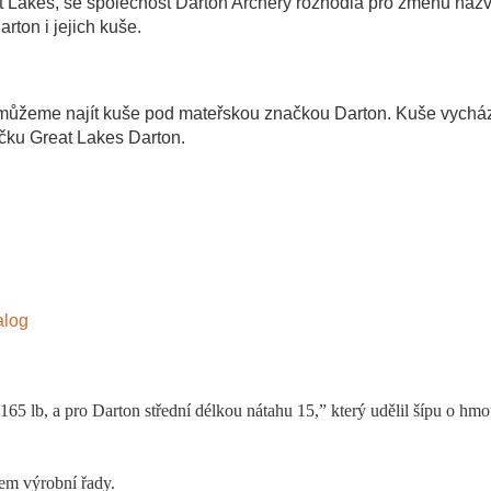
 Lakes, se
společnost Darton Archery rozhodla pro změnu názv
rton i jejich kuše.
 můžeme najít kuše pod mateřskou značkou Darton. Kuše vycház
ačku Great Lakes Darton.
alog
 165 lb, a pro Darton střední délkou nátahu 15,” který udělil šípu o hm
lem výrobní řady.