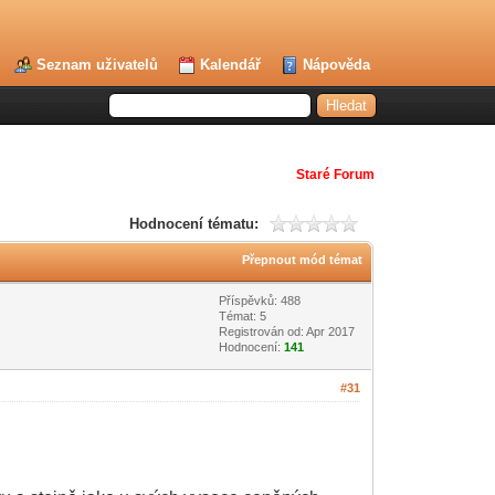
Seznam uživatelů
Kalendář
Nápověda
Staré Forum
Hodnocení tématu:
Přepnout mód témat
Příspěvků: 488
Témat: 5
Registrován od: Apr 2017
Hodnocení:
141
#31