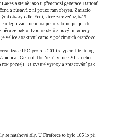
t Lakes a stejně jako u předchozí generace Dartonů
ehčena a zůstává z ní pouze rám obrysu. Zmizelo
nými otvory odlehčení, které zároveň vytváří
je integrovaná ochrana prstů zabraňující jejich
lém směru se pak u dvou modelů s novými rameny
mě je velice atraktivní camo v podzimních oranžovo
-
ru organizace IBO pro rok 2010 s typem Lightning
 America „Gear of The Year“ v roce 2012 nebo
ok později . O kvalitě výroby a zpracování pak
 se nátahové síly. U Fireforce to bylo 185 lb při