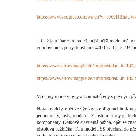
https://www.youtube.com/watch?v=p7e9HBuaUw
Jak už je u Dartonu tradicí, nejsilnější model měl 
grainovému šípu rychlost přes 400 fps. To je 193 jo
https://www.arrowinapple.de/armbrust/dar...in-180-s
https://www.arrowinapple.de/armbrust/dar...in-180-x
Všechny modely byly a jsou nabízeny s pevným př
Nové modely, opět ve výrazné konfiguraci bull-pup s
jednoduchý, čistý, moderní. Z historie firmy jej ho
komponenty. Délkově stavitelná pažba, opět se znač
pistolová pažbička. Ta u modelu SS přechází do pře
perfektně vyvážená, ovladatelná a čitelná.