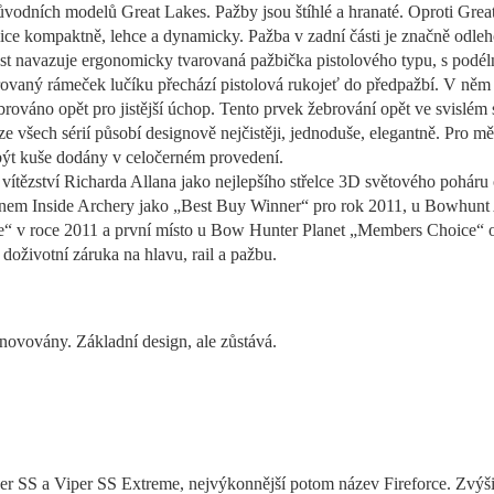
vodních modelů Great Lakes. Pažby jsou štíhlé a hranaté. Oproti Grea
velice kompaktně, lehce a dynamicky. Pažba v zadní části je značně odl
ást navazuje ergonomicky tvarovaná pažbička pistolového typu, s podél
egrovaný rámeček lučíku přechází pistolová rukojeť do předpažbí. V něm 
 žebrováno opět pro jistější úchop. Tento prvek žebrování opět ve svis
 ze všech sérií působí designově nejčistěji, jednoduše, elegantně. Pro 
být kuše dodány v celočerném provedení.
a i vítězství Richarda Allana jako nejlepšího střelce 3D světového pohá
zínem Inside Archery jako „Best Buy Winner“ pro rok 2011, u Bowhunt
 v roce 2011 a první místo u Bow Hunter Planet „Members Choice“ o r
doživotní záruka na hlavu, rail a pažbu.
novovány. Základní design, ale zůstává.
er SS a Viper SS Extreme, nejvýkonnější potom název Fireforce. Zvýšily