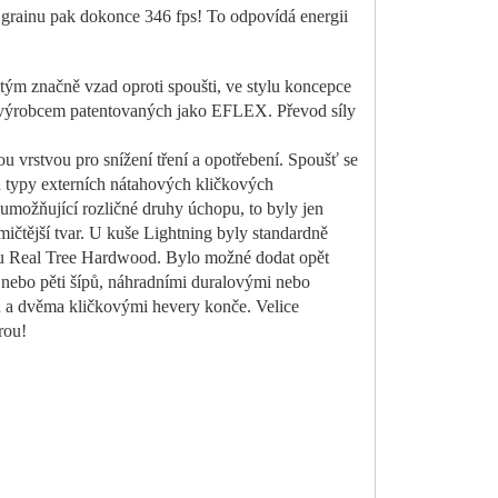
5 grainu pak dokonce 346 fps! To odpovídá energii
ým značně vzad oproti spoušti, ve stylu koncepce
n, výrobcem patentovaných jako EFLEX. Převod síly
vou vrstvou pro snížení tření a opotřebení. Spoušť se
ma typy externích nátahových kličkových
 umožňující rozličné druhy úchopu, to byly jen
mičtější tvar. U kuše Lightning byly standardně
amu Real Tree Hardwood. Bylo možné dodat opět
nebo pěti šípů, náhradními duralovými nebo
 a dvěma kličkovými hevery konče. Velice
rou!