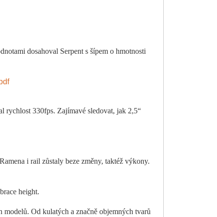
odnotami dosahoval Serpent s šípem o hmotnosti
pdf
l rychlost 330fps. Zajímavé sledovat, jak 2,5“
Ramena i rail zůstaly beze změny, taktéž výkony.
brace height.
ch modelů. Od kulatých a značně objemných tvarů