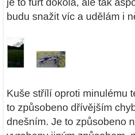
je to furt dokola, ale tak as
budu snažit víc a udělám i n
Kuše střílí oproti minulému 
to způsobeno dřívějším ch
dnešním. Je to způsobeno no