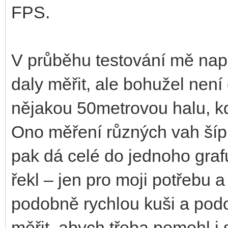
FPS.
V průběhu testování mě napa
daly měřit, ale bohužel nen
nějakou 50metrovou halu, k
Ono měření různých vah šípů 
pak dá celé do jednoho grafu
řekl – jen pro moji potřebu 
podobně rychlou kuši a pod
měřit, abych třeba pomohl i s