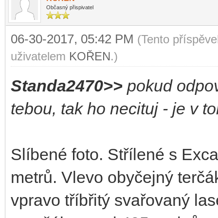
Občasný přispivatel
06-30-2017, 05:42 PM
(Tento příspěv
uživatelem
KOŘEN
.)
Standa2470>>
pokud odpov
tebou, tak ho necituj - je v 
Slíbené foto. Střílené s Exc
metrů. Vlevo obyčejný terčák
vpravo tříbřitý svařovaný la