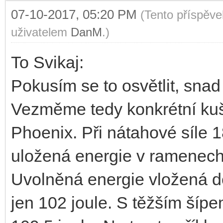
07-10-2017, 05:20 PM
(Tento příspěv
uživatelem
DanM
.)
To Svikaj:
Pokusím se to osvětlit, snad
Vezměme tedy konkrétní kuši 
Phoenix. Při nátahové síle 1
uložená energie v ramenech
Uvolněná energie vložená do
jen 102 joule. S těžším šípe