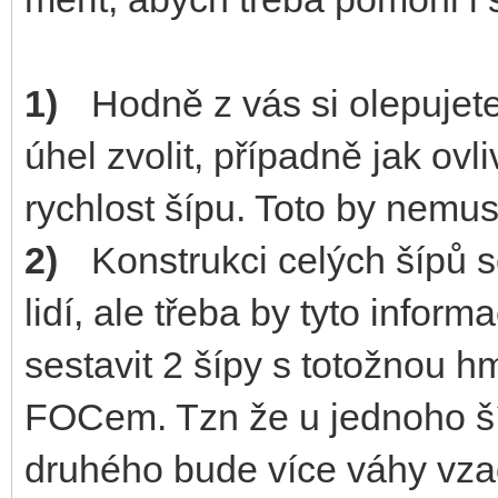
1)
Hodně z vás si olepujete
úhel zvolit, případně jak ovl
rychlost šípu. Toto by nemus
2)
Konstrukci celých šípů 
lidí, ale třeba by tyto infor
sestavit 2 šípy s totožnou h
FOCem. Tzn že u jednoho š
druhého bude více váhy vza