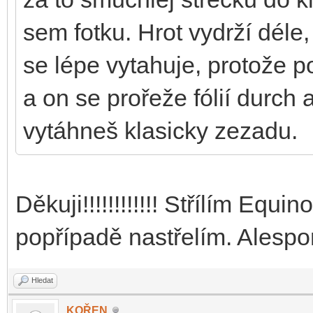
sem fotku. Hrot vydrží déle,
se lépe vytahuje, protože p
a on se prořeže fólií durch 
vytáhneš klasicky zezadu.
Děkuji!!!!!!!!!!!! Střílím Equ
popřípadě nastřelím. Alespo
Hledat
KOŘEN