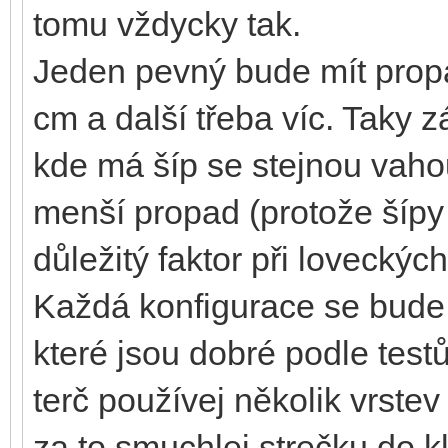
tomu vždycky tak.
Jeden pevný bude mít propa
cm a další třeba víc. Taky zá
kde má šíp se stejnou vahou
menší propad (protože šípy n
důležitý faktor při loveckých
Každá konfigurace se bude c
které jsou dobré podle testů
terč používej několik vrste
za to smuchlej strečku do 