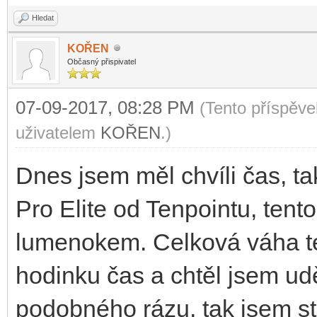
Hledat
KOŘEN
Občasný přispivatel
07-09-2017, 08:28 PM
(Tento příspěv
uživatelem
KOŘEN
.)
Dnes jsem měl chvíli čas, ta
Pro Elite od Tenpointu, tent
lumenokem. Celková váha te
hodinku čas a chtěl jsem ud
podobného rázu, tak jsem stř