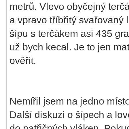
metrů. Vlevo obyčejný terčá
a vpravo tříbřitý svařovaný
šípu s terčákem asi 435 gra
už bych kecal. Je to jen m
ověřit.
Nemířil jsem na jedno místo
Další diskuzi o šípech a l
do patřičných vláken. Pokud 