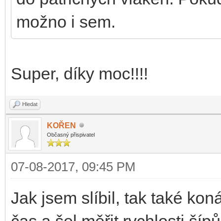
možno i sem.
Super, díky moc!!!!
Hledat
KOŘEN
Občasný přispivatel
07-08-2017, 09:45 PM
Jak jsem slíbil, tak také ko
čas a šel měřit rychlosti ší