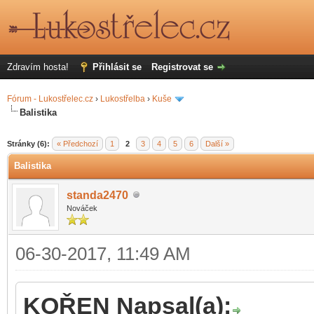
Zdravím hosta!
Přihlásit se
Registrovat se
Fórum - Lukostřelec.cz
›
Lukostřelba
›
Kuše
Balistika
r
Stránky (6):
« Předchozí
1
2
3
4
5
6
Další »
Balistika
standa2470
Nováček
06-30-2017, 11:49 AM
KOŘEN Napsal(a):