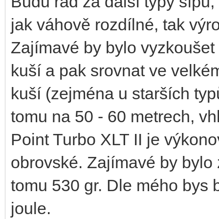
Budu rád za další typy šípů,
jak váhově rozdílné, tak výr
Zajímavé by bylo vyzkoušet 
kuší a pak srovnat ve velkém
kuší (zejména u starších typů
tomu na 50 - 60 metrech, vh
Point Turbo XLT II je výkono
obrovské. Zajímavé by bylo z
tomu 530 gr. Dle mého bys b
joule.