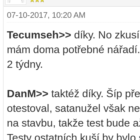
07-10-2017, 10:20 AM
Tecumseh>>
díky. No zkusí
mám doma potřebné nářadí. 
2 týdny.
DanM>>
taktéž díky. Šíp př
otestoval, satanužel však
na stavbu, takže test bude a
Testy ostatních kuší by bylo