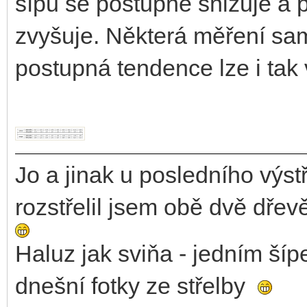
šípů se postupně snižuje a 
zvyšuje. Některá měření sam
postupná tendence lze i tak
Jo a jinak u posledního výstř
rozstřelil jsem obě dvě dře
Haluz jak sviňa - jedním ší
dnešní fotky ze střelby