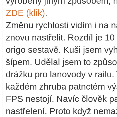
vyrobeny jiným způsobem, ne
ZDE (klik)
.
Změnu rychlosti vidím i na 
znovu nastřelit. Rozdíl je 10
origo sestavě. Kuši jsem vy
šípem. Udělal jsem to způs
drážku pro lanovody v railu.
každém zhruba patnctém výst
FPS nestojí. Navíc člověk 
nastřelení. Proto když nema