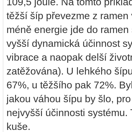
109,5 joule. Na tomto příkl
těžší šíp převezme z ramen 
méně energie jde do ramen 
vyšší dynamická účinnost sy
vibrace a naopak delší živo
zatěžována). U lehkého šípu
67%, u těžšího pak 72%. Byl
jakou váhou šípu by šlo, pr
nejvyšší účinnosti systému. T
kuše.