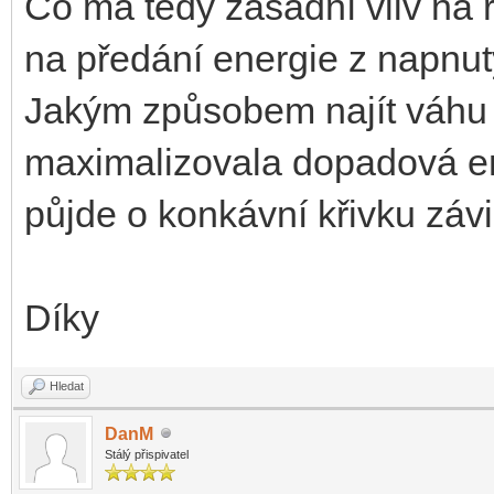
Co má tedy zásadní vliv na ryc
na předání energie z napnut
Jakým způsobem najít váhu 
maximalizovala dopadová en
půjde o konkávní křivku závi
Díky
Hledat
DanM
Stálý přispivatel