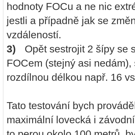
hodnoty FOCu a ne nic extrém
jestli a případně jak se změn
vzdáleností.
3)
Opět sestrojit 2 šípy se
FOCem (stejný asi nedám), s
rozdílnou délkou např. 16 vs 
Tato testování bych prováděl
maximální lovecká i závodní v
to perou okolo 100 metrů, by