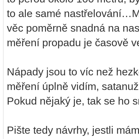
to ale samé nastřelování…Mě
věc poměrně snadná na nastř
měření propadu je časově v
Nápady jsou to víc než hezké
měření úplně vidím, satanuž
Pokud nějaký je, tak se ho s
Pište tedy návrhy, jestli má