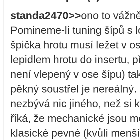
standa2470>>
ono to vážně
Pomineme-li tuning šípů s l
špička hrotu musí ležet v os
lepidlem hrotu do insertu, 
není vlepený v ose šípu) tak
pěkný soustřel je nereálný
nezbývá nic jiného, než si 
říká, že mechanické jsou m
klasické pevné (kvůli menš