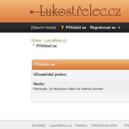
Zdravím hosta!
Přihlásit se
Registrovat se
Fórum - Lukostřelec.cz
Přihlásit se
Přihlásit se
Uživatelské jméno:
Heslo:
Pamatujte, že hesla jsou citlivá na velikost písmen.
Kontakty
Lukostřelec.cz
Nahoru
Odlehčený režim
RS