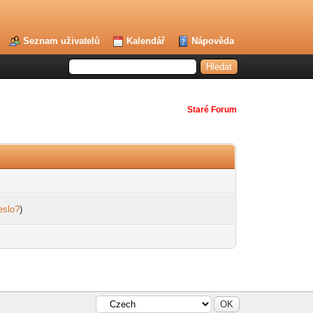
Seznam uživatelů
Kalendář
Nápověda
Staré Forum
eslo?
)